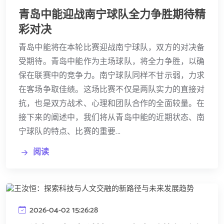
青岛中能迎战南宁球队全力争胜期待精
彩对决
青岛中能将在本轮比赛迎战南宁球队，双方的对决备
受期待。青岛中能作为主场球队，将全力争胜，以确
保在联赛中的竞争力。南宁球队同样不甘示弱，力求
在客场争取佳绩。这场比赛不仅是两队实力的直接对
抗，也是双方战术、心理和团队合作的全面较量。在
接下来的阐述中，我们将从青岛中能的近期状态、南
宁球队的特点、比赛的重要...
阅读
2026-04-02 15:26:28