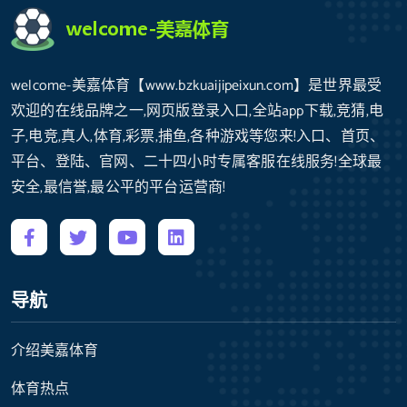
welcome-美嘉体育【www.bzkuaijipeixun.com】是世界最受
欢迎的在线品牌之一,网页版登录入口,全站app下载,竞猜,电
子,电竞,真人,体育,彩票,捕鱼,各种游戏等您来!入口、首页、
平台、登陆、官网、二十四小时专属客服在线服务!全球最
安全,最信誉,最公平的平台运营商!
导航
介绍美嘉体育
体育热点