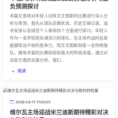
负预测探讨
本篇文章将对年轻人对阵尤文图斯的比赛进行深入分
析与预测，首先从球队近期状态、历史交锋记录、战
术安排以及球员个人表现四个方面进行探讨。年轻人
作为一支年轻而充满活力的球队，在主场作战时总是
能展现出不俗的竞争力，而尤文图斯则是一支传统强
队，拥有丰富的比赛经验和强大的阵容深度。通过对
这些方面的全面分析，我们...
阅读
2026-03-17 17:02:07
维尔瓦主场迎战米兰迪斯期待精彩对决