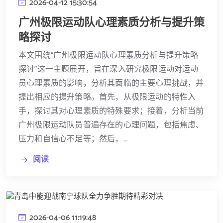
2026-04-12 15:30:54
广州极限运动队心理素质分析与提升策
略探讨
本文围绕“广州极限运动队心理素质分析与提升策略
探讨”这一主题展开，旨在深入研究极限运动对运动
员心理素质的影响，分析其面临的主要心理挑战，并
提出相应的提升策略。首先，从极限运动的特性入
手，探讨其对心理素质的特殊要求；接着，分析当前
广州极限运动队员普遍存在的心理问题，包括焦虑、
压力和自信心不足等；然后，...
阅读
2026-04-06 11:19:48