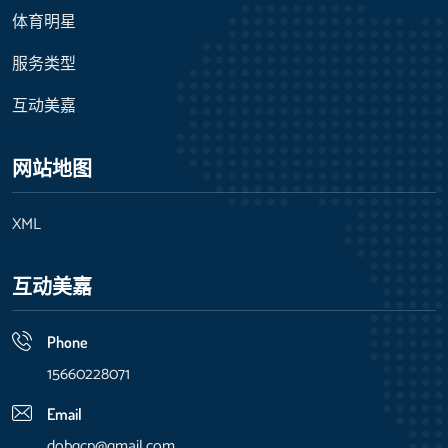
体育明星
服务类型
互动美嘉
网站地图
XML
互动美嘉
Phone
15660228071
Email
dobgcp@gmail.com