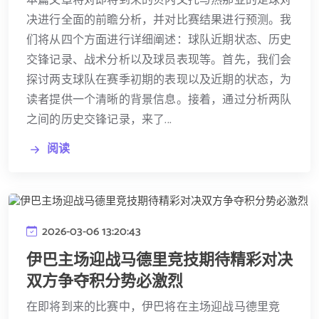
本篇文章将对即将到来的贝内文托与热那亚的足球对
决进行全面的前瞻分析，并对比赛结果进行预测。我
们将从四个方面进行详细阐述：球队近期状态、历史
交锋记录、战术分析以及球员表现等。首先，我们会
探讨两支球队在赛季初期的表现以及近期的状态，为
读者提供一个清晰的背景信息。接着，通过分析两队
之间的历史交锋记录，来了...
阅读
2026-03-06 13:20:43
伊巴主场迎战马德里竞技期待精彩对决
双方争夺积分势必激烈
在即将到来的比赛中，伊巴将在主场迎战马德里竞